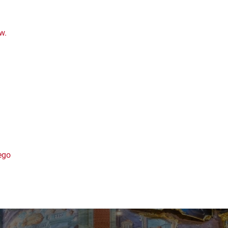
w.
ego