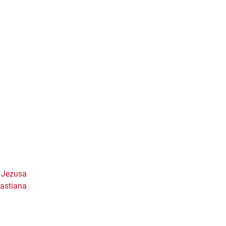
a Jezusa
bastiana