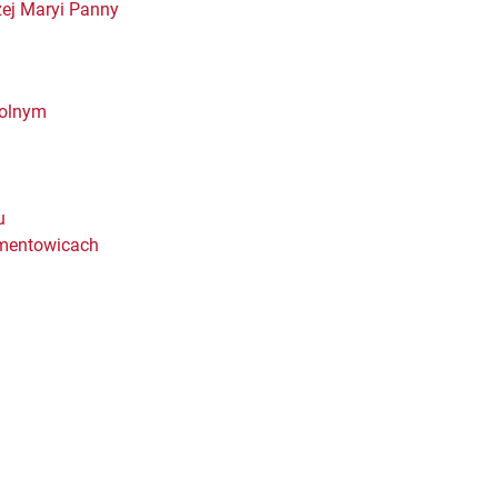
zej Maryi Panny
Dolnym
u
ementowicach