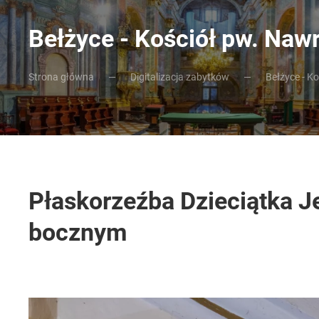
Bełżyce - Kościół pw. Naw
Strona główna
Digitalizacja zabytków
Bełżyce - K
Płaskorzeźba Dzieciątka J
bocznym