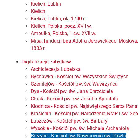
Kielich, Lublin
Kielich
Kielich, Lublin, ok. 1740 r.
Kielich, Polska, pocz. XVII w.
Ampułka, Polska, 1 ćw. XVII w.
Misa, fundacji bpa Adolfa Jełowickiego, Moskwa,
1833 r.
Digitalizacja zabytków
Archidiecezja Lubelska
Bychawka - Kościół pw. Wszystkich Świętych
Czerniejów - Kościół pw. św. Wawrzyńca
Dys - Kościół pw. św. Jana Chrzciciela
Głusk - Kościół pw. św. Jakuba Apostoła
Kłodnica - Kościół pw. Najświętszego Serca Pan
Krasienin - Kościół pw. Narodzenia NMP i św. Se
Łuszczów - Kościół pw. św. Barbary
Wysokie - Kościół pw. św. Michała Archanioła
Bełżyce - Kościół pw. Nawrócenia św. Pawła