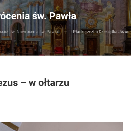
rócenia św. Pawła
ościół pw. Nawrócenia św. Pawła
Płaskorzeźba Dzieciątka Jezus
ezus – w ołtarzu