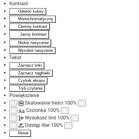
Kontrast
Odwróć kolory
Skip to main content
Monochromatyczny
Ciemny kontrast
Jasny kontrast
Niskie nasycenie
Wysokie nasycenie
Tekst
Zaznacz linki
Zaznacz nagłówki
Czytnik ekranu
Tryb czytania
Powiększenie
Skalowanie treści
100
%
Czcionka
100
%
Aa
Wysokość linii
100
%
Odstęp liter
100
%
Reset