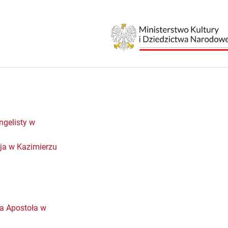
ngelisty w
eja w Kazimierzu
za Apostoła w