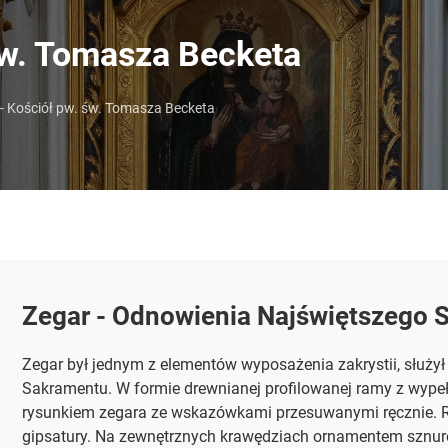
św. Tomasza Becketa
- Kościół pw. św. Tomasza Becketa
Zegar - Odnowienia Najświętszego 
Zegar był jednym z elementów wyposażenia zakrystii, służył
Sakramentu. W formie drewnianej profilowanej ramy z wype
rysunkiem zegara ze wskazówkami przesuwanymi ręcznie. R
gipsatury. Na zewnętrznych krawędziach ornamentem sznuro