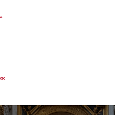
w.
ego