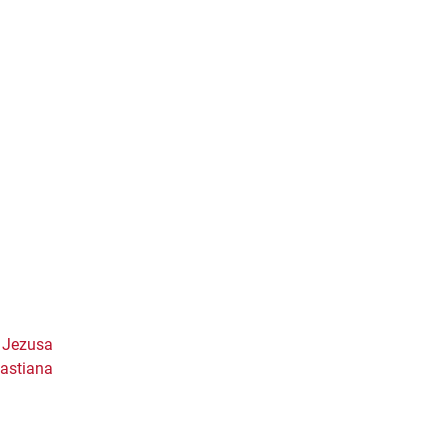
a Jezusa
bastiana