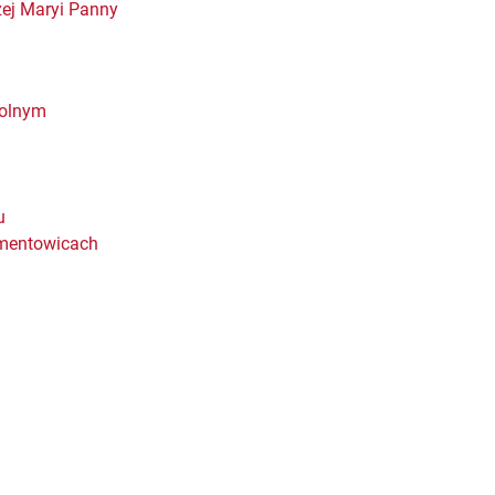
zej Maryi Panny
Dolnym
u
ementowicach