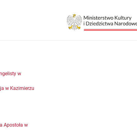
ngelisty w
eja w Kazimierzu
za Apostoła w