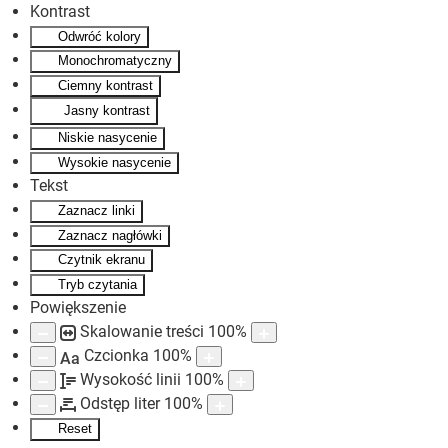
Kontrast
Odwróć kolory
Skip to main content
Monochromatyczny
Ciemny kontrast
Jasny kontrast
Niskie nasycenie
Wysokie nasycenie
Tekst
Zaznacz linki
Zaznacz nagłówki
Czytnik ekranu
Tryb czytania
Powiększenie
Skalowanie treści
100
%
Czcionka
100
%
Aa
Wysokość linii
100
%
Odstęp liter
100
%
Reset