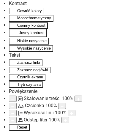
Kontrast
Odwróć kolory
Skip to main content
Monochromatyczny
Ciemny kontrast
Jasny kontrast
Niskie nasycenie
Wysokie nasycenie
Tekst
Zaznacz linki
Zaznacz nagłówki
Czytnik ekranu
Tryb czytania
Powiększenie
Skalowanie treści
100
%
Czcionka
100
%
Aa
Wysokość linii
100
%
Odstęp liter
100
%
Reset