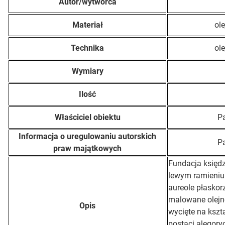
Autor/wytwórca
Materiał
ol
Technika
ol
Wymiary
Ilość
Właściciel obiektu
Pa
Informacja o uregulowaniu autorskich
Pa
praw majątkowych
Fundacja księdz
lewym ramieniu.
aureole płaskor
malowane olejno
Opis
wycięte na kszt
postaci alegory