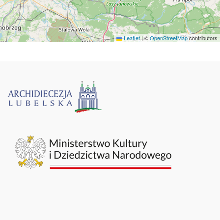
Leaflet
|
©
OpenStreetMap
contributors