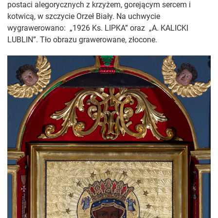
postaci alegorycznych z krzyżem, gorejącym sercem i
kotwicą, w szczycie Orzeł Biały. Na uchwycie
wygrawerowano:
„1926 Ks. LIPKA” oraz
„A. KALICKI
LUBLIN”. Tło obrazu grawerowane, złocone.