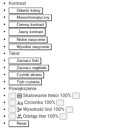
Kontrast
Odwróć kolory
Skip to main content
Monochromatyczny
Ciemny kontrast
Jasny kontrast
Niskie nasycenie
Wysokie nasycenie
Tekst
Zaznacz linki
Zaznacz nagłówki
Czytnik ekranu
Tryb czytania
Powiększenie
Skalowanie treści
100
%
Czcionka
100
%
Aa
Wysokość linii
100
%
Odstęp liter
100
%
Reset