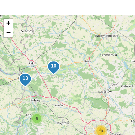
+
−
5
13