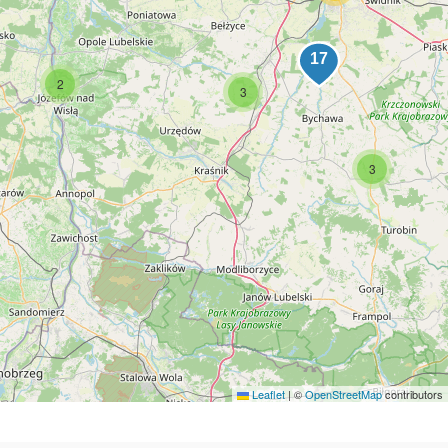
2
3
3
Leaflet
|
©
OpenStreetMap
contributors