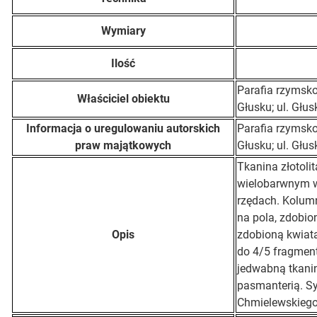
Wymiary
Ilość
Parafia rzymsko 
Właściciel obiektu
Głusku; ul. Głu
Informacja o uregulowaniu autorskich
Parafia rzymsko 
praw majątkowych
Głusku; ul. Głu
Tkanina złotoli
wielobarwnym w
rzędach. Kolum
na pola, zdobion
Opis
zdobioną kwiat
do 4/5 fragmen
jedwabną tkani
pasmanterią. Sy
Chmielewskiego