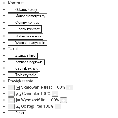
Kontrast
Odwróć kolory
Skip to main content
Monochromatyczny
Ciemny kontrast
Jasny kontrast
Niskie nasycenie
Wysokie nasycenie
Tekst
Zaznacz linki
Zaznacz nagłówki
Czytnik ekranu
Tryb czytania
Powiększenie
Skalowanie treści
100
%
Czcionka
100
%
Aa
Wysokość linii
100
%
Odstęp liter
100
%
Reset