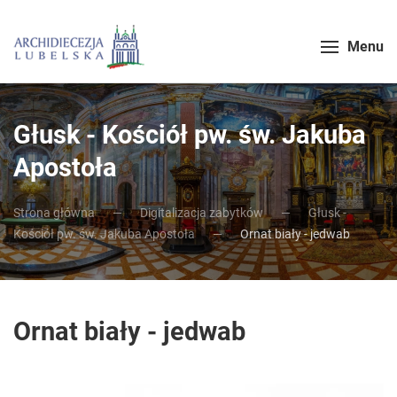
Menu
Głusk - Kościół pw. św. Jakuba
Apostoła
Strona główna
Digitalizacja zabytków
Głusk -
Kościół pw. św. Jakuba Apostoła
Ornat biały - jedwab
Ornat biały - jedwab