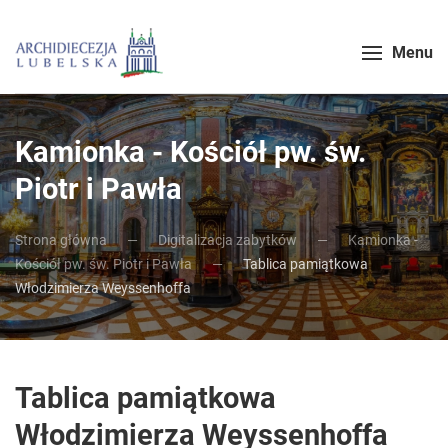
Menu
Kamionka - Kościół pw. św.
Piotr i Pawła
Strona główna
Digitalizacja zabytków
Kamionka -
Kościół pw. św. Piotr i Pawła
Tablica pamiątkowa
Włodzimierza Weyssenhoffa
Tablica pamiątkowa
Włodzimierza Weyssenhoffa