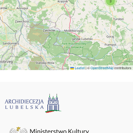
3
Leaflet
|
©
OpenStreetMap
contributors