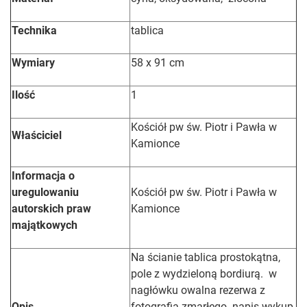
Technika
tablica
Wymiary
58 x 91 cm
Ilość
1
Kościół pw św. Piotr i Pawła w
Właściciel
Kamionce
Informacja o
uregulowaniu
Kościół pw św. Piotr i Pawła w
autorskich praw
Kamionce
majątkowych
Na ścianie tablica prostokątna,
pole z wydzieloną bordiurą. w
nagłówku owalna rezerwa z
Opis
fotografią zmarłego. napis wykup