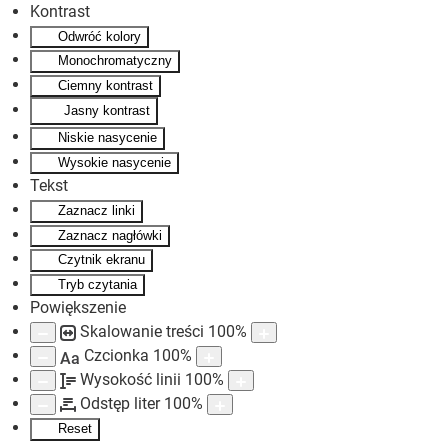
Kontrast
Odwróć kolory
Skip to main content
Monochromatyczny
Ciemny kontrast
Jasny kontrast
Niskie nasycenie
Wysokie nasycenie
Tekst
Zaznacz linki
Zaznacz nagłówki
Czytnik ekranu
Tryb czytania
Powiększenie
Skalowanie treści
100
%
Czcionka
100
%
Aa
Wysokość linii
100
%
Odstęp liter
100
%
Reset