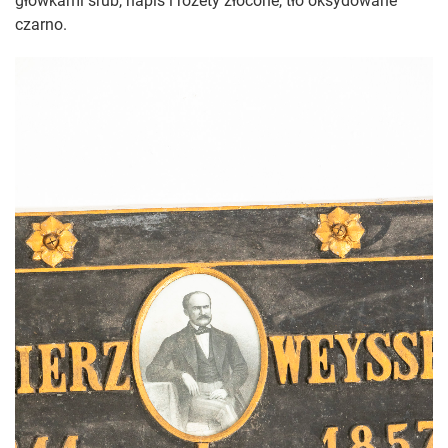
główkami śrub, napis i rozety złocone, tło oksydowane
czarno.