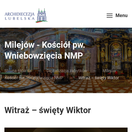
Menu
Milejów - Kościół pw.
Wniebowzięcia NMP
Strona główna
Digitalizacja zabytków
Milejów -
Kościół pw. Wniebowzięcia NMP
Witraż – święty Wiktor
Witraż – święty Wiktor