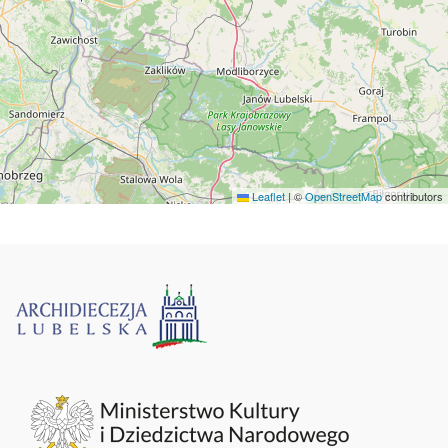
Leaflet
|
©
OpenStreetMap
contributors