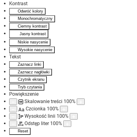
Kontrast
Odwróć kolory
Skip to main content
Monochromatyczny
Ciemny kontrast
Jasny kontrast
Niskie nasycenie
Wysokie nasycenie
Tekst
Zaznacz linki
Zaznacz nagłówki
Czytnik ekranu
Tryb czytania
Powiększenie
Skalowanie treści
100
%
Czcionka
100
%
Aa
Wysokość linii
100
%
Odstęp liter
100
%
Reset