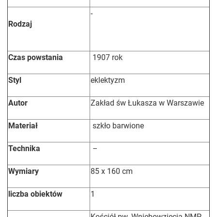
-
Rodzaj
Czas powstania
1907 rok
Styl
eklektyzm
Autor
Zakład św Łukasza w Warszawie
Materiał
szkło barwione
Technika
–
Wymiary
85 x 160 cm
liczba obiektów
1
Kościół pw. Wniebowzięcia NMP