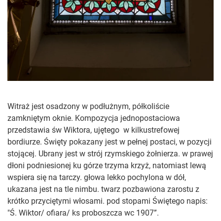
Witraż jest osadzony w podłużnym, półkoliście
zamkniętym oknie. Kompozycja jednopostaciowa
przedstawia św Wiktora, ujętego w kilkustrefowej
bordiurze. Święty pokazany jest w pełnej postaci, w pozycji
stojącej. Ubrany jest w strój rzymskiego żołnierza. w prawej
dłoni podniesionej ku górze trzyma krzyż, natomiast lewą
wspiera się na tarczy. głowa lekko pochylona w dół,
ukazana jest na tle nimbu. twarz pozbawiona zarostu z
krótko przyciętymi włosami. pod stopami Świętego napis:
"Ś. Wiktor/ ofiara/ ks proboszcza wc 1907”.