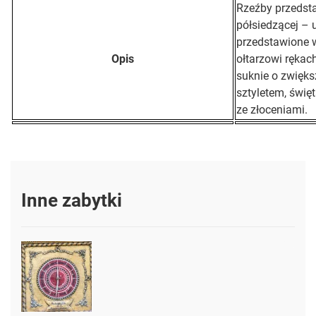
Rzeźby przedsta
półsiedzącej – 
przedstawione w
Opis
ołtarzowi rękac
suknie o zwięks
sztyletem, świę
ze złoceniami.
Inne zabytki