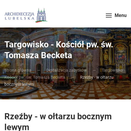
Menu
Targowisko - Kościół pw. św.
Tomasza Becketa
Strona główna
Digitalizacja zabytków
Targowisko -
Kościół pw. św. Tomasza Becketa
Rzeźby - w ołtarzu
bocznym lewym
Rzeźby - w ołtarzu bocznym
lewym