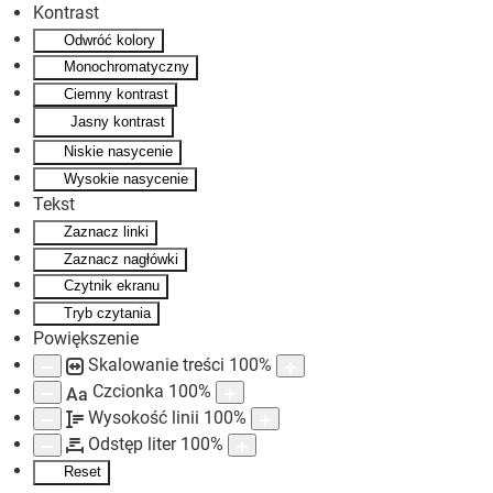
Kontrast
Odwróć kolory
Skip to main content
Monochromatyczny
Ciemny kontrast
Jasny kontrast
Niskie nasycenie
Wysokie nasycenie
Tekst
Zaznacz linki
Zaznacz nagłówki
Czytnik ekranu
Tryb czytania
Powiększenie
Skalowanie treści
100
%
Czcionka
100
%
Aa
Wysokość linii
100
%
Odstęp liter
100
%
Reset