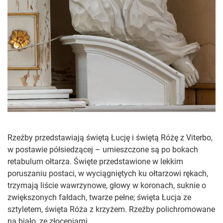
Rzeźby przedstawiają świętą Łucję i świętą Różę z Viterbo,
w postawie półsiedzącej – umieszczone są po bokach
retabulum ołtarza. Święte przedstawione w lekkim
poruszaniu postaci, w wyciągniętych ku ołtarzowi rękach,
trzymają liście wawrzynowe, głowy w koronach, suknie o
zwiększonych fałdach, twarze pełne; święta Łucja ze
sztyletem, święta Róża z krzyżem. Rzeźby polichromowane
na biało, ze złoceniami.