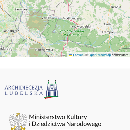
Leaflet
|
©
OpenStreetMap
contributors