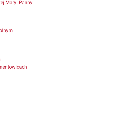
zej Maryi Panny
Dolnym
u
ementowicach