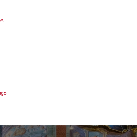
w.
ego