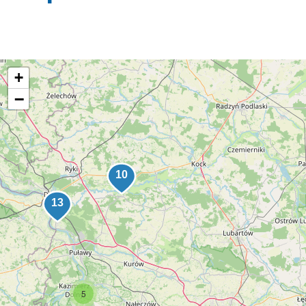
+
−
5