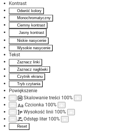
Kontrast
Odwróć kolory
Skip to main content
Monochromatyczny
Ciemny kontrast
Jasny kontrast
Niskie nasycenie
Wysokie nasycenie
Tekst
Zaznacz linki
Zaznacz nagłówki
Czytnik ekranu
Tryb czytania
Powiększenie
Skalowanie treści
100
%
Czcionka
100
%
Aa
Wysokość linii
100
%
Odstęp liter
100
%
Reset