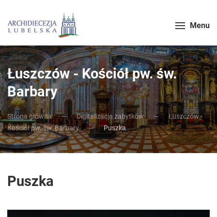
Menu
Łuszczów - Kościół pw. św.
Barbary
Strona główna
Digitalizacja zabytków
Łuszczów -
Kościół pw. św. Barbary
Puszka
Puszka