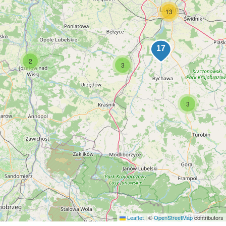
13
2
3
3
Leaflet
|
©
OpenStreetMap
contributors