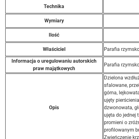
Technika
Wymiary
Ilość
Właściciel
Parafia rzymsko
Informacja o uregulowaniu autorskich
Parafia rzymsko
praw majątkowych
Dzielona wzdłuż
sfalowane, prz
górna, lejkowat
ujęty pierścieni
Opis
dzwonowata, gła
ujęta do jednej
promieni o zróż
profilowanym br
Zwieńczenie kr